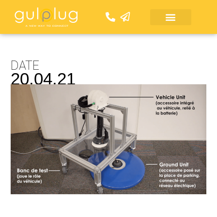
Aller
au
contenu
DATE
20.04.21