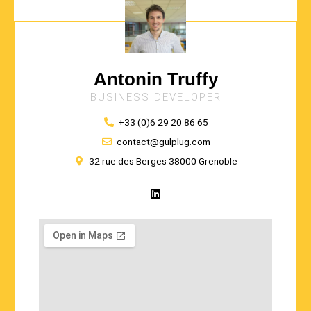
Antonin Truffy
BUSINESS DEVELOPER
+33 (0)6 29 20 86 65
contact@gulplug.com
32 rue des Berges 38000 Grenoble
L
i
n
k
e
d
i
n