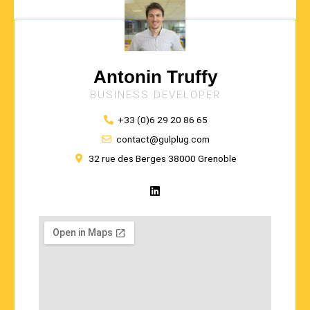
Antonin Truffy
BUSINESS DEVELOPER
+33 (0)6 29 20 86 65
contact@gulplug.com
32 rue des Berges 38000 Grenoble
L
i
n
k
e
d
i
n