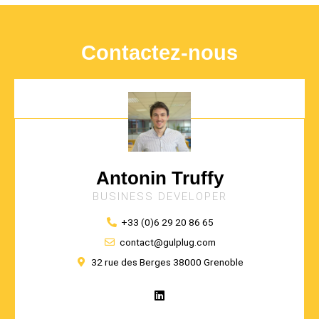
Contactez-nous
Antonin Truffy
BUSINESS DEVELOPER
+33 (0)6 29 20 86 65
contact@gulplug.com
32 rue des Berges 38000 Grenoble
L
i
n