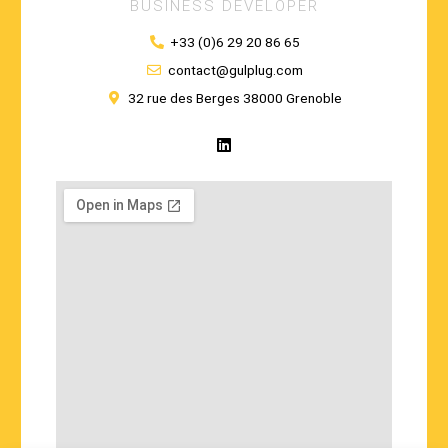
BUSINESS DEVELOPER
+33 (0)6 29 20 86 65
contact@gulplug.com
32 rue des Berges 38000 Grenoble
L
i
n
k
e
d
i
n