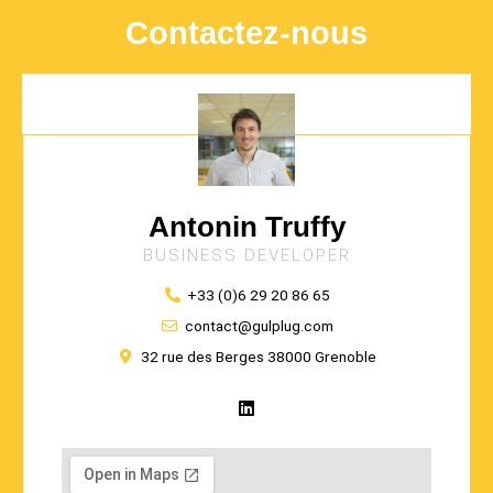
Contactez-nous
Antonin Truffy
BUSINESS DEVELOPER
+33 (0)6 29 20 86 65
contact@gulplug.com
32 rue des Berges 38000 Grenoble
L
i
n
k
e
d