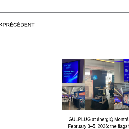
Prev
PRÉCÉDENT
GULPLUG at énergiQ Montréa
February 3–5, 2026: the flags