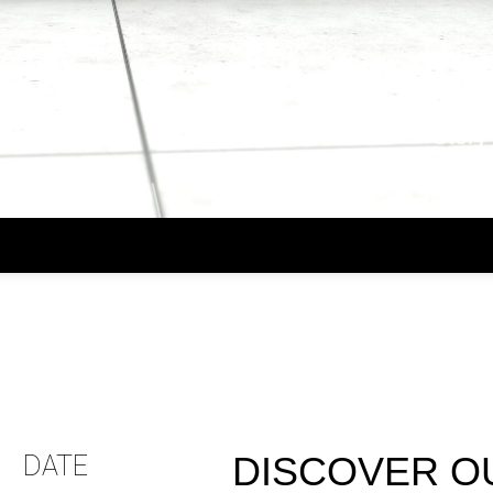
Disruption
Impacts & benefits
Story
DISCOVER O
DATE