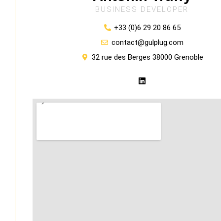
BUSINESS DEVELOPER
+33 (0)6 29 20 86 65
contact@gulplug.com
32 rue des Berges 38000 Grenoble
L
i
n
k
e
d
i
n