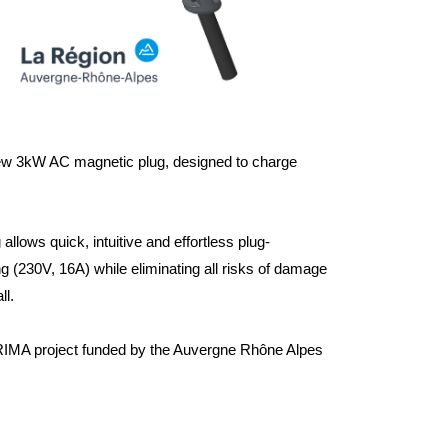
ew 3kW AC magnetic plug, designed to charge
llows quick, intuitive and effortless plug-
g (230V, 16A) while eliminating all risks of damage
ll.
RIMA project funded by the Auvergne Rhône Alpes