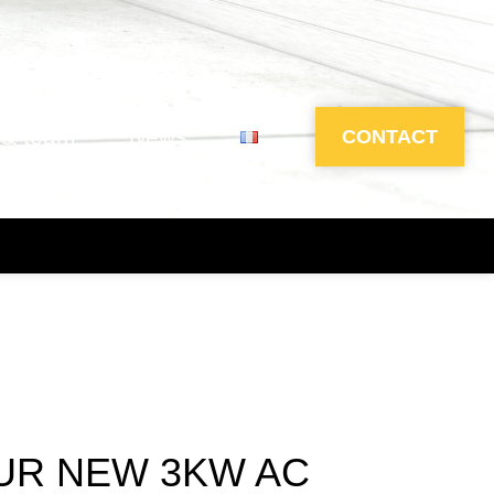
 & team
News
CONTACT
UR NEW 3KW AC