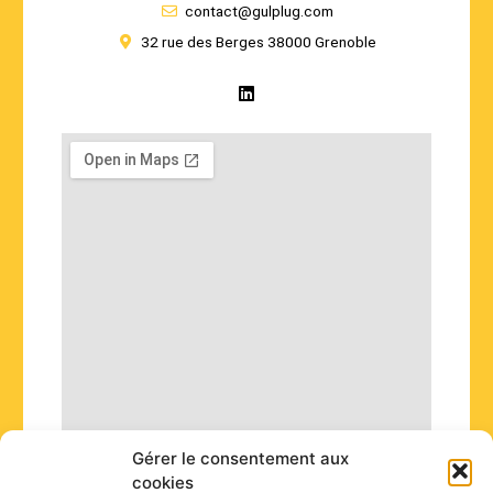
contact@gulplug.com
32 rue des Berges 38000 Grenoble
L
i
n
k
e
d
i
n
Gérer le consentement aux
cookies