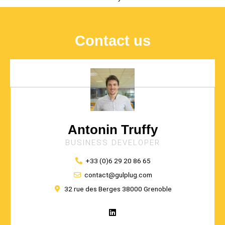
Contact us
Antonin Truffy
BUSINESS DEVELOPER
+33 (0)6 29 20 86 65
contact@gulplug.com
32 rue des Berges 38000 Grenoble
L
i
n