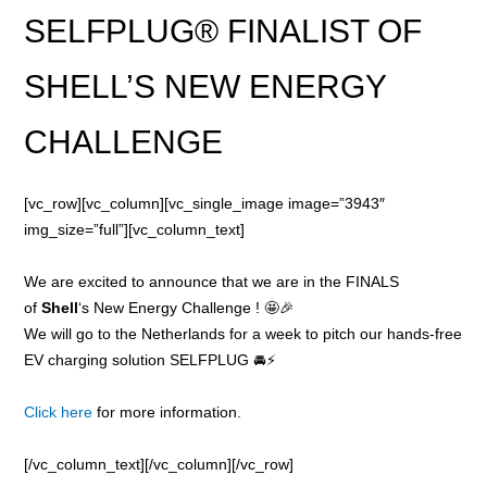
SELFPLUG® FINALIST OF
SHELL’S NEW ENERGY
CHALLENGE
[vc_row][vc_column][vc_single_image image=”3943″
img_size=”full”][vc_column_text]
We are excited to announce that we are in the FINALS
of
Shell
‘s New Energy Challenge !
🤩🎉
We will go to the Netherlands for a week to pitch our hands-free
EV charging solution SELFPLUG
🚘⚡
Click here
for more information.
[/vc_column_text][/vc_column][/vc_row]